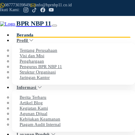
087773039849
|
info@bprnbp11.co.id
Ikuti Kami:
BPR NBP 11
Beranda
Profil
Previous
Next
Tentang Perusahaan
Visi dan Misi
Penghargaan
Selamat Datang di Website Resmi
Pengurus BPR NBP 11
Struktur Organisasi
PT BPR NBP 11
Jaringan Kantor
Informasi
Dengan penuh rasa syukur, kami menyampaikan apresiasi
Berita Terbaru
setinggi-tingginya kepada seluruh nasabah dan mitra kerja
Artikel Blog
Kegiatan Kami
atas kepercayaan dan dukungan yang telah diberikan
Agunan Dijual
kepada BPR NBP 11.
Kebijakan Keamanan
Piagam Audit Internal
Layanan Produk