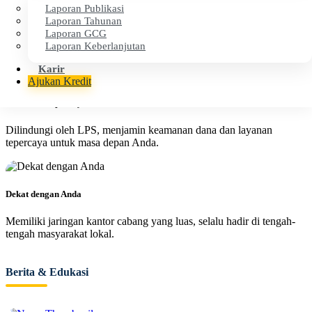
Laporan Publikasi
Cepat & Efisien
Laporan Tahunan
Laporan GCG
Proses layanan cepat dan transparan untuk kenyamanan operasional
Laporan Keberlanjutan
finansial Anda.
Karir
Ajukan Kredit
Aman & Terpercaya
Dilindungi oleh LPS, menjamin keamanan dana dan layanan
tepercaya untuk masa depan Anda.
Dekat dengan Anda
Memiliki jaringan kantor cabang yang luas, selalu hadir di tengah-
tengah masyarakat lokal.
Berita & Edukasi