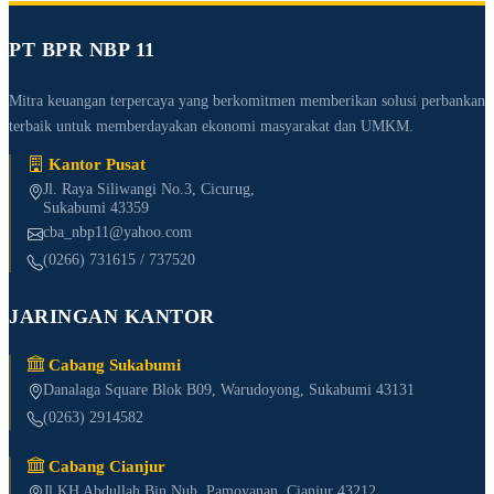
PT BPR NBP 11
Mitra keuangan terpercaya yang berkomitmen memberikan solusi perbankan
terbaik untuk memberdayakan ekonomi masyarakat dan UMKM.
Kantor Pusat
Jl. Raya Siliwangi No.3, Cicurug,
Sukabumi 43359
cba_nbp11@yahoo.com
(0266) 731615 / 737520
JARINGAN KANTOR
Cabang Sukabumi
Danalaga Square Blok B09, Warudoyong, Sukabumi 43131
(0263) 2914582
Cabang Cianjur
Jl KH Abdullah Bin Nuh, Pamoyanan, Cianjur 43212