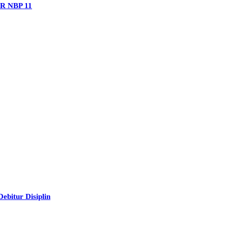
PR NBP 11
bitur Disiplin