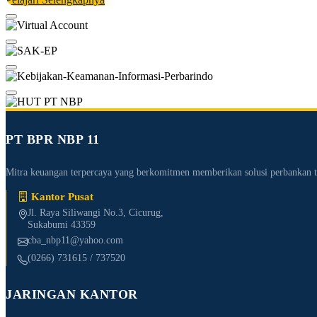
PT BPR NBP 11
Mitra keuangan terpercaya yang berkomitmen memberikan solusi perbanka
Kantor Pusat
Jl. Raya Siliwangi No.3, Cicurug,
Sukabumi 43359
cba_nbp11@yahoo.com
(0266) 731615 / 737520
JARINGAN KANTOR