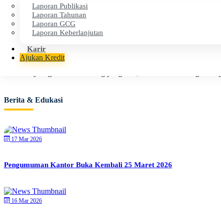
Laporan Publikasi
Laporan Tahunan
Dilindungi oleh LPS, menjamin keamanan dana dan layanan teperca
Laporan GCG
Laporan Keberlanjutan
Karir
Dekat dengan Anda
Ajukan Kredit
Memiliki jaringan kantor cabang yang luas, selalu hadir di tengah-ten
Berita & Edukasi
17 Mar 2026
Pengumuman Kantor Buka Kembali 25 Maret 2026
16 Mar 2026