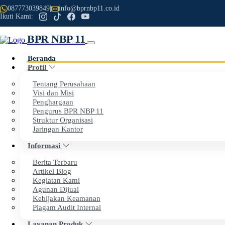
087773039849
|
info@bprnbp11.co.id
Ikuti Kami:
BPR NBP 11
Beranda
Profil
Tentang Perusahaan
Visi dan Misi
Penghargaan
Previous
Next
Pengurus BPR NBP 11
Struktur Organisasi
Selamat Datang di Website Resmi
Jaringan Kantor
Informasi
PT BPR NBP 11
Berita Terbaru
Artikel Blog
Dengan penuh rasa syukur, kami menyampaikan apresiasi set
Kegiatan Kami
BPR NBP 11.
Agunan Dijual
Kebijakan Keamanan
Piagam Audit Internal
Tahun ini, BPR NBP 11 genap berusia 34 tahun. Perjalanan pa
Layanan Produk