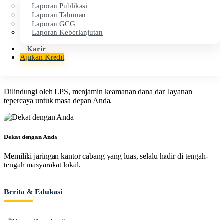
Laporan Publikasi
Cepat & Efisien
Laporan Tahunan
Laporan GCG
Proses layanan cepat dan transparan untuk kenyamanan operasional
Laporan Keberlanjutan
finansial Anda.
Karir
Ajukan Kredit
Aman & Terpercaya
Dilindungi oleh LPS, menjamin keamanan dana dan layanan
tepercaya untuk masa depan Anda.
Dekat dengan Anda
Memiliki jaringan kantor cabang yang luas, selalu hadir di tengah-
tengah masyarakat lokal.
Berita & Edukasi