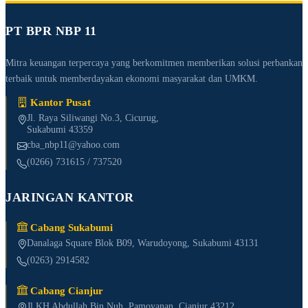
PT BPR NBP 11
Mitra keuangan terpercaya yang berkomitmen memberikan solusi perbankan
terbaik untuk memberdayakan ekonomi masyarakat dan UMKM.
Kantor Pusat
Jl. Raya Siliwangi No.3, Cicurug,
Sukabumi 43359
cba_nbp11@yahoo.com
(0266) 731615 / 737520
JARINGAN KANTOR
Cabang Sukabumi
Danalaga Square Blok B09, Warudoyong, Sukabumi 43131
(0263) 2914582
Cabang Cianjur
Jl KH Abdullah Bin Nuh, Pamoyanan, Cianjur 43212