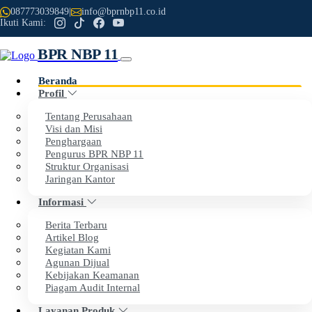
087773039849
|
info@bprnbp11.co.id
Ikuti Kami:
BPR NBP 11
Beranda
Profil
Previous
Next
Tentang Perusahaan
Visi dan Misi
Penghargaan
Selamat Datang di Website Resmi
Pengurus BPR NBP 11
Struktur Organisasi
PT BPR NBP 11
Jaringan Kantor
Informasi
Dengan penuh rasa syukur, kami menyampaikan apresiasi
Berita Terbaru
setinggi-tingginya kepada seluruh nasabah dan mitra kerja
Artikel Blog
Kegiatan Kami
atas kepercayaan dan dukungan yang telah diberikan
Agunan Dijual
kepada BPR NBP 11.
Kebijakan Keamanan
Piagam Audit Internal
Layanan Produk