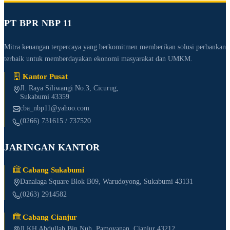
PT BPR NBP 11
Mitra keuangan terpercaya yang berkomitmen memberikan solusi perbankan
terbaik untuk memberdayakan ekonomi masyarakat dan UMKM.
Kantor Pusat
Jl. Raya Siliwangi No.3, Cicurug,
Sukabumi 43359
cba_nbp11@yahoo.com
(0266) 731615 / 737520
JARINGAN KANTOR
Cabang Sukabumi
Danalaga Square Blok B09, Warudoyong, Sukabumi 43131
(0263) 2914582
Cabang Cianjur
Jl KH Abdullah Bin Nuh, Pamoyanan, Cianjur 43212