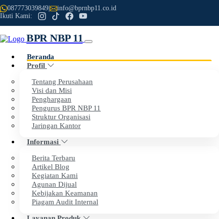
087773039849
|
info@bprnbp11.co.id
Ikuti Kami:
BPR NBP 11
Beranda
Profil
Previous
Next
Tentang Perusahaan
Visi dan Misi
Penghargaan
Selamat Datang di Website Resmi
Pengurus BPR NBP 11
Struktur Organisasi
PT BPR NBP 11
Jaringan Kantor
Informasi
Dengan penuh rasa syukur, kami menyampaikan apresiasi
Berita Terbaru
setinggi-tingginya kepada seluruh nasabah dan mitra kerja
Artikel Blog
Kegiatan Kami
atas kepercayaan dan dukungan yang telah diberikan
Agunan Dijual
kepada BPR NBP 11.
Kebijakan Keamanan
Piagam Audit Internal
Layanan Produk