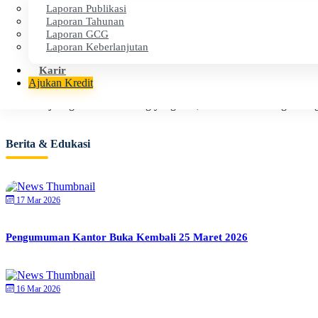
Laporan Publikasi
Laporan Tahunan
Dilindungi oleh LPS, menjamin keamanan dana dan layanan teperca
Laporan GCG
Laporan Keberlanjutan
Karir
Dekat dengan Anda
Ajukan Kredit
Memiliki jaringan kantor cabang yang luas, selalu hadir di tengah-ten
Berita & Edukasi
17 Mar 2026
Pengumuman Kantor Buka Kembali 25 Maret 2026
16 Mar 2026