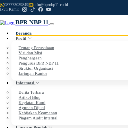
087773039849
|
info@bprnbp11.co.id
Ikuti Kami:
BPR NBP 11
Beranda
Profil
Tentang Perusahaan
Visi dan Misi
Penghargaan
Previous
Next
Pengurus BPR NBP 11
Struktur Organisasi
Selamat Datang di Website Resmi
Jaringan Kantor
Informasi
PT BPR NBP 11
Berita Terbaru
Artikel Blog
Dengan penuh rasa syukur, kami menyampaikan apresiasi set
Kegiatan Kami
BPR NBP 11.
Agunan Dijual
Kebijakan Keamanan
Piagam Audit Internal
Tahun ini, BPR NBP 11 genap berusia 34 tahun. Perjalanan pa
Layanan Produk