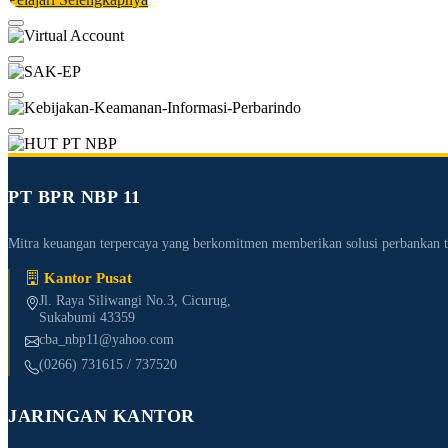
PT BPR NBP 11
Mitra keuangan terpercaya yang berkomitmen memberikan solusi perbanka
Kantor Pusat
Jl. Raya Siliwangi No.3, Cicurug,
Sukabumi 43359
cba_nbp11@yahoo.com
(0266) 731615 / 737520
JARINGAN KANTOR