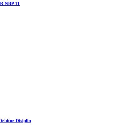
PR NBP 11
bitur Disiplin