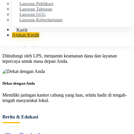
Laporan Publikasi
Cepat & Efisien
Laporan Tahunan
Laporan GCG
Proses layanan cepat dan transparan untuk kenyamanan operasional
Laporan Keberlanjutan
finansial Anda.
Karir
Ajukan Kredit
Aman & Terpercaya
Dilindungi oleh LPS, menjamin keamanan dana dan layanan
tepercaya untuk masa depan Anda.
Dekat dengan Anda
Memiliki jaringan kantor cabang yang luas, selalu hadir di tengah-
tengah masyarakat lokal.
Berita & Edukasi