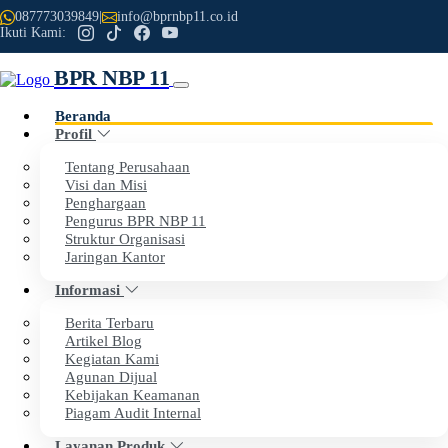
087773039849
|
info@bprnbp11.co.id
Ikuti Kami:
BPR NBP 11
Beranda
Profil
Previous
Next
Tentang Perusahaan
Visi dan Misi
Penghargaan
Selamat Datang di Website Resmi
Pengurus BPR NBP 11
Struktur Organisasi
PT BPR NBP 11
Jaringan Kantor
Informasi
Dengan penuh rasa syukur, kami menyampaikan apresiasi
Berita Terbaru
setinggi-tingginya kepada seluruh nasabah dan mitra kerja
Artikel Blog
Kegiatan Kami
atas kepercayaan dan dukungan yang telah diberikan
Agunan Dijual
kepada BPR NBP 11.
Kebijakan Keamanan
Piagam Audit Internal
Layanan Produk