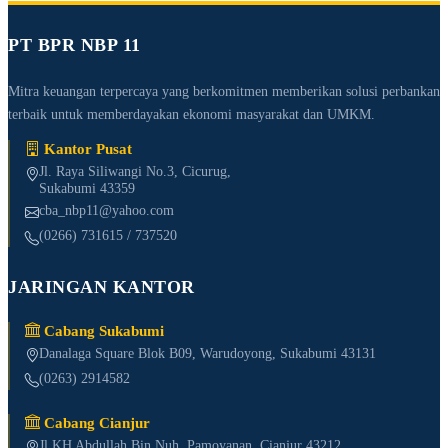
PT BPR NBP 11
Mitra keuangan terpercaya yang berkomitmen memberikan solusi perbankan
terbaik untuk memberdayakan ekonomi masyarakat dan UMKM.
Kantor Pusat
Jl. Raya Siliwangi No.3, Cicurug,
Sukabumi 43359
cba_nbp11@yahoo.com
(0266) 731615 / 737520
JARINGAN KANTOR
Cabang Sukabumi
Danalaga Square Blok B09, Warudoyong, Sukabumi 43131
(0263) 2914582
Cabang Cianjur
Jl KH Abdullah Bin Nuh, Pamoyanan, Cianjur 43212