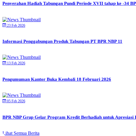
Penyerahan Hadiah Tabungan Pundi Periode XVII tahap ke -34 B
23 Feb 2026
Informasi Penggabungan Produk Tabungan PT BPR NBP 11
13 Feb 2026
Pengumuman Kantor Buka Kembali 18 Februari 2026
05 Feb 2026
BPR NBP Grup Gelar Program Kredit Berhadiah untuk Apresiasi De
Lihat Semua Berita