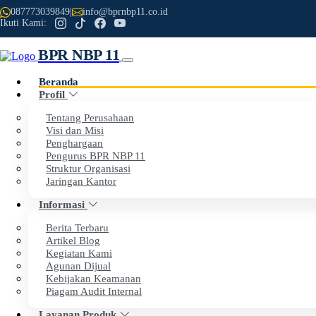
087773039849
|
info@bprnbp11.co.id
Ikuti Kami:
BPR NBP 11
Beranda
Profil
Tentang Perusahaan
Visi dan Misi
Penghargaan
Previous
Next
Pengurus BPR NBP 11
Struktur Organisasi
Selamat Datang di Website Resmi
Jaringan Kantor
Informasi
PT BPR NBP 11
Berita Terbaru
Artikel Blog
Dengan penuh rasa syukur, kami menyampaikan apresiasi set
Kegiatan Kami
BPR NBP 11.
Agunan Dijual
Kebijakan Keamanan
Piagam Audit Internal
Tahun ini, BPR NBP 11 genap berusia 34 tahun. Perjalanan pa
Layanan Produk