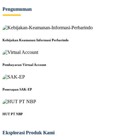
Pengumuman
Kebijakan Keamanan Informasi Perbarindo
Pembayaran Virtual Account
Penerapan SAK-EP
HUT PT NBP
Eksplorasi Produk Kami