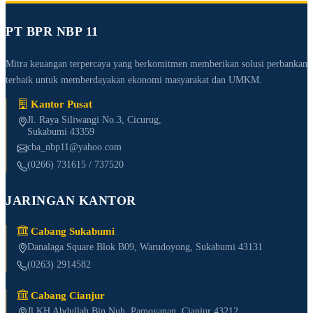
PT BPR NBP 11
Mitra keuangan terpercaya yang berkomitmen memberikan solusi perbankan
terbaik untuk memberdayakan ekonomi masyarakat dan UMKM.
Kantor Pusat
Jl. Raya Siliwangi No.3, Cicurug,
Sukabumi 43359
cba_nbp11@yahoo.com
(0266) 731615 / 737520
JARINGAN KANTOR
Cabang Sukabumi
Danalaga Square Blok B09, Warudoyong, Sukabumi 43131
(0263) 2914582
Cabang Cianjur
Jl KH Abdullah Bin Nuh, Pamoyanan, Cianjur 43212