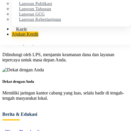
Laporan Publikasi
Cepat & Efisien
Laporan Tahunan
Laporan GCG
Proses layanan cepat dan transparan untuk kenyamanan operasional
Laporan Keberlanjutan
finansial Anda.
Karir
Ajukan Kredit
Aman & Terpercaya
Dilindungi oleh LPS, menjamin keamanan dana dan layanan
tepercaya untuk masa depan Anda.
Dekat dengan Anda
Memiliki jaringan kantor cabang yang luas, selalu hadir di tengah-
tengah masyarakat lokal.
Berita & Edukasi