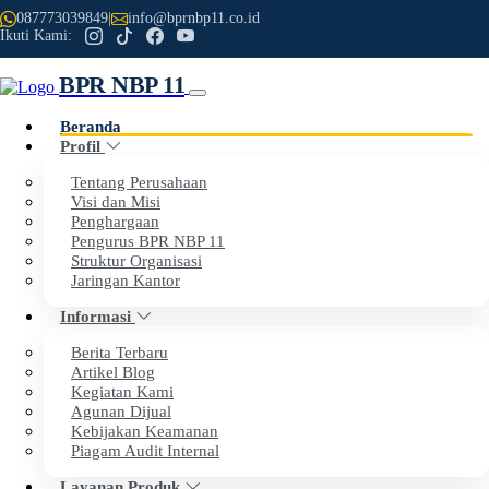
087773039849
|
info@bprnbp11.co.id
Ikuti Kami:
BPR NBP 11
Beranda
Profil
Previous
Next
Tentang Perusahaan
Visi dan Misi
Penghargaan
Selamat Datang di Website Resmi
Pengurus BPR NBP 11
Struktur Organisasi
PT BPR NBP 11
Jaringan Kantor
Informasi
Dengan penuh rasa syukur, kami menyampaikan apresiasi
Berita Terbaru
setinggi-tingginya kepada seluruh nasabah dan mitra kerja
Artikel Blog
Kegiatan Kami
atas kepercayaan dan dukungan yang telah diberikan
Agunan Dijual
kepada BPR NBP 11.
Kebijakan Keamanan
Piagam Audit Internal
Layanan Produk