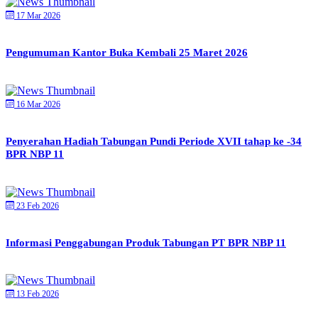
17 Mar 2026
Pengumuman Kantor Buka Kembali 25 Maret 2026
16 Mar 2026
Penyerahan Hadiah Tabungan Pundi Periode XVII tahap ke -34
BPR NBP 11
23 Feb 2026
Informasi Penggabungan Produk Tabungan PT BPR NBP 11
13 Feb 2026