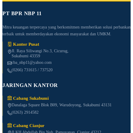
PT BPR NBP 11
Mitra keuangan terpercaya yang berkomitmen memberikan solusi perbankan
terbaik untuk memberdayakan ekonomi masyarakat dan UMKM.
Kantor Pusat
Jl. Raya Siliwangi No.3, Cicurug,
Sukabumi 43359
cba_nbp11@yahoo.com
(0266) 731615 / 737520
JARINGAN KANTOR
Cabang Sukabumi
Danalaga Square Blok B09, Warudoyong, Sukabumi 43131
(0263) 2914582
Cabang Cianjur
Jl KH Abdullah Bin Nuh, Pamoyanan, Cianjur 43212