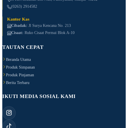
(0263) 2914582
Kantor Kas
Cibadak:
Jl Surya Kencana No. 213
Cisaat:
Ruko Cisaat Permai Blok A-10
TAUTAN CEPAT
Beranda Utama
Produk Simpanan
Produk Pinjaman
Berita Terbaru
IKUTI MEDIA SOSIAL KAMI