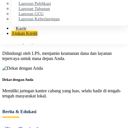
Laporan Publikasi
Cepat & Efisien
Laporan Tahunan
Laporan GCG
Proses layanan cepat dan transparan untuk kenyamanan operasional
Laporan Keberlanjutan
finansial Anda.
Karir
Ajukan Kredit
Aman & Terpercaya
Dilindungi oleh LPS, menjamin keamanan dana dan layanan
tepercaya untuk masa depan Anda.
Dekat dengan Anda
Memiliki jaringan kantor cabang yang luas, selalu hadir di tengah-
tengah masyarakat lokal.
Berita & Edukasi