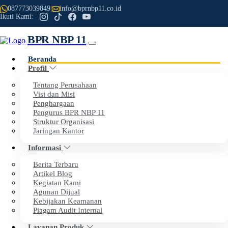
087773039849
|
info@bprnbp11.co.id
Ikuti Kami:
BPR NBP 11
Beranda
Profil
Previous
Next
Tentang Perusahaan
Visi dan Misi
Penghargaan
Selamat Datang di Website Resmi
Pengurus BPR NBP 11
Struktur Organisasi
PT BPR NBP 11
Jaringan Kantor
Informasi
Dengan penuh rasa syukur, kami menyampaikan apresiasi
Berita Terbaru
setinggi-tingginya kepada seluruh nasabah dan mitra kerja
Artikel Blog
Kegiatan Kami
atas kepercayaan dan dukungan yang telah diberikan
Agunan Dijual
kepada BPR NBP 11.
Kebijakan Keamanan
Piagam Audit Internal
Layanan Produk