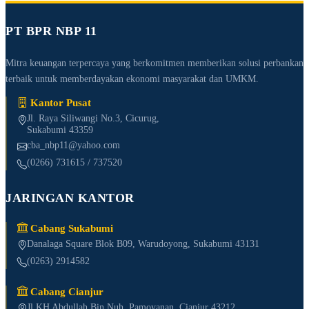
PT BPR NBP 11
Mitra keuangan terpercaya yang berkomitmen memberikan solusi perbankan
terbaik untuk memberdayakan ekonomi masyarakat dan UMKM.
Kantor Pusat
Jl. Raya Siliwangi No.3, Cicurug,
Sukabumi 43359
cba_nbp11@yahoo.com
(0266) 731615 / 737520
JARINGAN KANTOR
Cabang Sukabumi
Danalaga Square Blok B09, Warudoyong, Sukabumi 43131
(0263) 2914582
Cabang Cianjur
Jl KH Abdullah Bin Nuh, Pamoyanan, Cianjur 43212