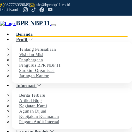
087773039849
|
info@bprnbp11.co.id
Ikuti Kami:
BPR NBP 11
Beranda
Profil
Previous
Next
Tentang Perusahaan
Visi dan Misi
Penghargaan
Selamat Datang di Website Resmi
Pengurus BPR NBP 11
Struktur Organisasi
PT BPR NBP 11
Jaringan Kantor
Informasi
Dengan penuh rasa syukur, kami menyampaikan apresiasi
Berita Terbaru
setinggi-tingginya kepada seluruh nasabah dan mitra kerja
Artikel Blog
Kegiatan Kami
atas kepercayaan dan dukungan yang telah diberikan
Agunan Dijual
kepada BPR NBP 11.
Kebijakan Keamanan
Piagam Audit Internal
Layanan Produk