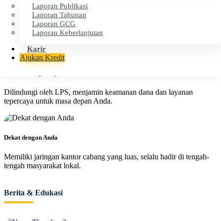
Laporan Publikasi
Cepat & Efisien
Laporan Tahunan
Laporan GCG
Proses layanan cepat dan transparan untuk kenyamanan operasional
Laporan Keberlanjutan
finansial Anda.
Karir
Ajukan Kredit
Aman & Terpercaya
Dilindungi oleh LPS, menjamin keamanan dana dan layanan
tepercaya untuk masa depan Anda.
Dekat dengan Anda
Memiliki jaringan kantor cabang yang luas, selalu hadir di tengah-
tengah masyarakat lokal.
Berita & Edukasi