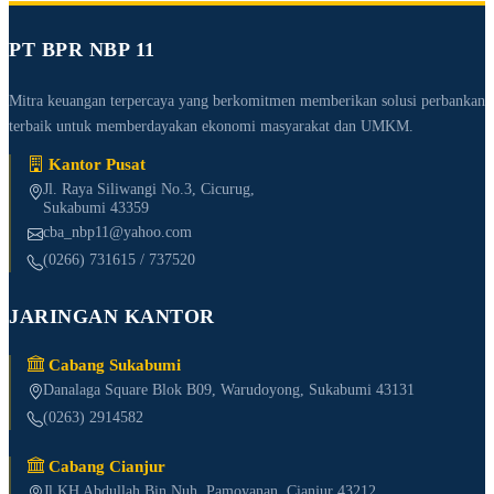
PT BPR NBP 11
Mitra keuangan terpercaya yang berkomitmen memberikan solusi perbankan
terbaik untuk memberdayakan ekonomi masyarakat dan UMKM.
Kantor Pusat
Jl. Raya Siliwangi No.3, Cicurug,
Sukabumi 43359
cba_nbp11@yahoo.com
(0266) 731615 / 737520
JARINGAN KANTOR
Cabang Sukabumi
Danalaga Square Blok B09, Warudoyong, Sukabumi 43131
(0263) 2914582
Cabang Cianjur
Jl KH Abdullah Bin Nuh, Pamoyanan, Cianjur 43212