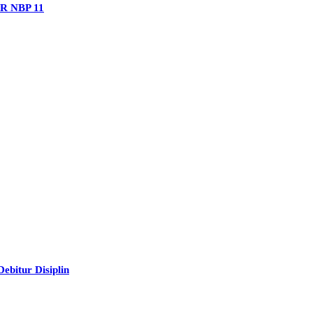
PR NBP 11
bitur Disiplin