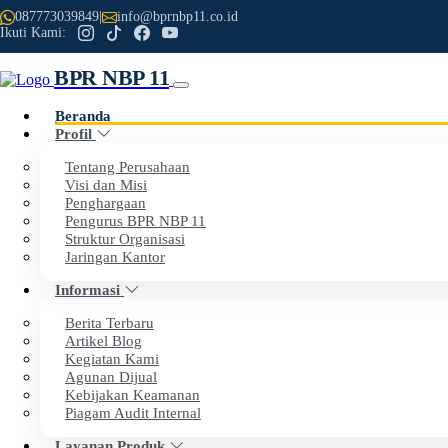
087773039849
|
info@bprnbp11.co.id
Ikuti Kami:
BPR NBP 11
Beranda
Profil
Tentang Perusahaan
Visi dan Misi
Penghargaan
Previous
Next
Pengurus BPR NBP 11
Struktur Organisasi
Selamat Datang di Website Resmi
Jaringan Kantor
Informasi
PT BPR NBP 11
Berita Terbaru
Artikel Blog
Dengan penuh rasa syukur, kami menyampaikan apresiasi set
Kegiatan Kami
BPR NBP 11.
Agunan Dijual
Kebijakan Keamanan
Piagam Audit Internal
Tahun ini, BPR NBP 11 genap berusia 34 tahun. Perjalanan pa
Layanan Produk