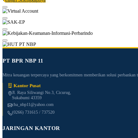
PT BPR NBP 11
Mitra keuangan terpercaya yang berkomitmen memberikan solusi perbanka
Kantor Pusat
Jl. Raya Siliwangi No.3, Cicurug,
Sukabumi 43359
cba_nbp11@yahoo.com
(0266) 731615 / 737520
JARINGAN KANTOR