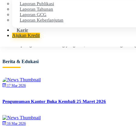
Laporan Publikasi
Laporan Tahunan
Dilindungi oleh LPS, menjamin keamanan dana dan layanan teperca
Laporan GCG
Laporan Keberlanjutan
Karir
Dekat dengan Anda
Ajukan Kredit
Memiliki jaringan kantor cabang yang luas, selalu hadir di tengah-ten
Berita & Edukasi
17 Mar 2026
Pengumuman Kantor Buka Kembali 25 Maret 2026
16 Mar 2026