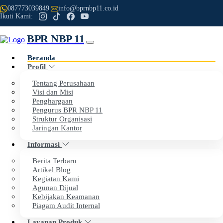
087773039849
|
info@bprnbp11.co.id
Ikuti Kami:
BPR NBP 11
Beranda
Profil
Previous
Next
Tentang Perusahaan
Visi dan Misi
Penghargaan
Selamat Datang di Website Resmi
Pengurus BPR NBP 11
Struktur Organisasi
PT BPR NBP 11
Jaringan Kantor
Informasi
Dengan penuh rasa syukur, kami menyampaikan apresiasi
Berita Terbaru
setinggi-tingginya kepada seluruh nasabah dan mitra kerja
Artikel Blog
Kegiatan Kami
atas kepercayaan dan dukungan yang telah diberikan
Agunan Dijual
kepada BPR NBP 11.
Kebijakan Keamanan
Piagam Audit Internal
Layanan Produk