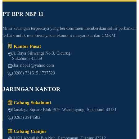
PT BPR NBP 11
Mitra keuangan terpercaya yang berkomitmen memberikan solusi perbankan
terbaik untuk memberdayakan ekonomi masyarakat dan UMKM.
Kantor Pusat
Jl. Raya Siliwangi No.3, Cicurug,
Sukabumi 43359
cba_nbp11@yahoo.com
(0266) 731615 / 737520
JARINGAN KANTOR
Cabang Sukabumi
Danalaga Square Blok B09, Warudoyong, Sukabumi 43131
(0263) 2914582
Cabang Cianjur
Jl KH Abdullah Bin Nuh, Pamoyanan, Cianjur 43212