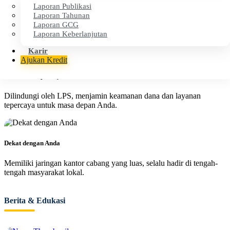
Laporan Publikasi
Cepat & Efisien
Laporan Tahunan
Laporan GCG
Proses layanan cepat dan transparan untuk kenyamanan operasional
Laporan Keberlanjutan
finansial Anda.
Karir
Ajukan Kredit
Aman & Terpercaya
Dilindungi oleh LPS, menjamin keamanan dana dan layanan
tepercaya untuk masa depan Anda.
Dekat dengan Anda
Memiliki jaringan kantor cabang yang luas, selalu hadir di tengah-
tengah masyarakat lokal.
Berita & Edukasi