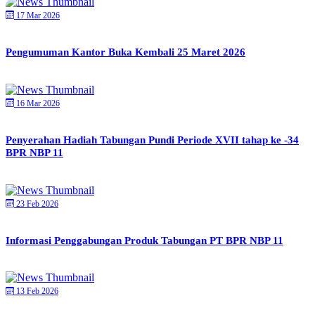
17 Mar 2026
Pengumuman Kantor Buka Kembali 25 Maret 2026
16 Mar 2026
Penyerahan Hadiah Tabungan Pundi Periode XVII tahap ke -34
BPR NBP 11
23 Feb 2026
Informasi Penggabungan Produk Tabungan PT BPR NBP 11
13 Feb 2026