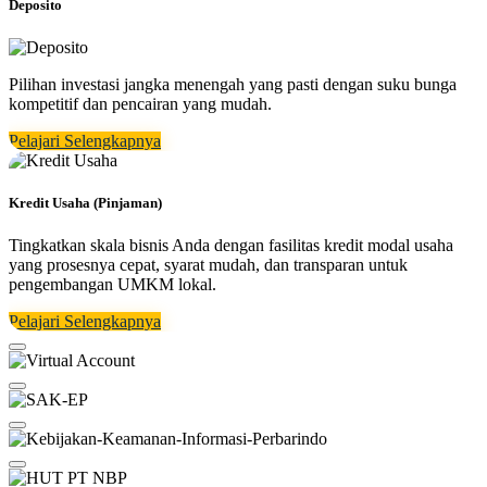
Deposito
Pilihan investasi jangka menengah yang pasti dengan suku bunga
kompetitif dan pencairan yang mudah.
Pelajari Selengkapnya
Kredit Usaha (Pinjaman)
Tingkatkan skala bisnis Anda dengan fasilitas kredit modal usaha
yang prosesnya cepat, syarat mudah, dan transparan untuk
pengembangan UMKM lokal.
Pelajari Selengkapnya